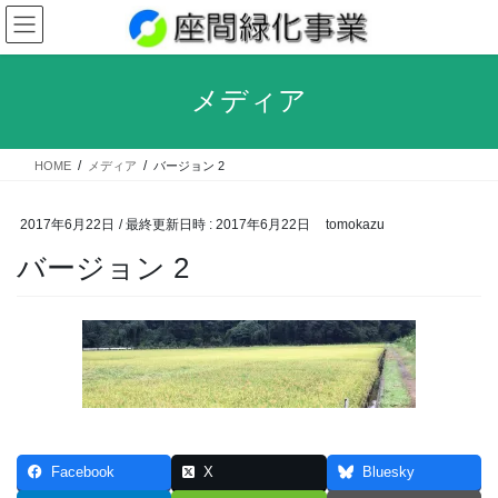
コ
ナ
ン
ビ
テ
ゲ
ン
ー
メディア
ツ
シ
へ
ョ
ス
ン
HOME
メディア
バージョン 2
キ
に
ッ
移
プ
動
2017年6月22日
/ 最終更新日時 :
2017年6月22日
tomokazu
バージョン 2
Facebook
X
Bluesky