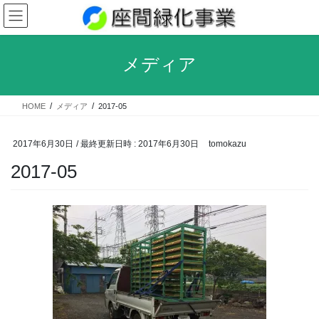
コ
ナ
ン
ビ
テ
ゲ
ン
ー
メディア
ツ
シ
へ
ョ
ス
ン
HOME
メディア
2017-05
キ
に
ッ
移
プ
動
2017年6月30日
/ 最終更新日時 :
2017年6月30日
tomokazu
2017-05