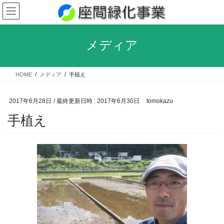
コ
ナ
ン
ビ
テ
ゲ
ン
ー
メディア
ツ
シ
へ
ョ
ス
ン
HOME
メディア
手植え
キ
に
ッ
移
プ
動
2017年6月28日
/ 最終更新日時 :
2017年6月30日
tomokazu
手植え