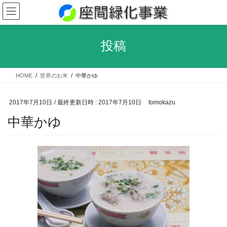
コ
ナ
ン
ビ
テ
ゲ
ン
ー
投稿
ツ
シ
へ
ョ
ス
ン
HOME
世界のお米
中華かゆ
キ
に
ッ
移
プ
動
2017年7月10日
/ 最終更新日時 :
2017年7月10日
tomokazu
中華かゆ