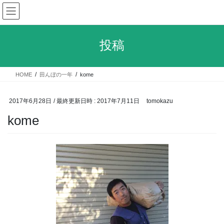
コ
ナ
ン
ビ
テ
ゲ
ン
ー
投稿
ツ
シ
へ
ョ
ス
ン
HOME
田んぼの一年
kome
キ
に
ッ
移
プ
動
2017年6月28日
/ 最終更新日時 :
2017年7月11日
tomokazu
kome